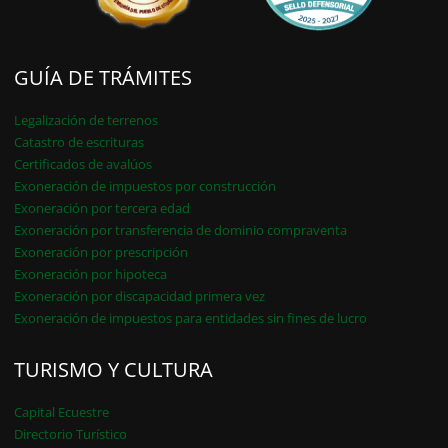
GUÍA DE TRÁMITES
Legalización de terrenos
Catastro de escrituras
Certificados de avalúos
Exoneración de impuestos por construcción
Exoneración por tercera edad
Exoneración por transferencia de dominio compraventa
Exoneración por prescripción
Exoneración por hipoteca
Exoneración por discapacidad primera vez
Exoneración de impuestos para entidades sin fines de lucro
TURISMO Y CULTURA
Capital Ecuestre
Directorio Turístico