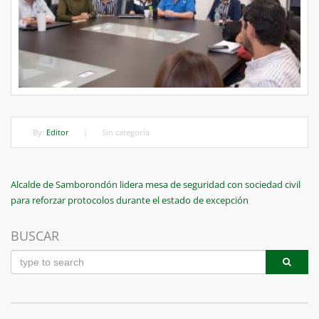
By:
Editor
|
Sin categoría
Navegación
Previous
Alcalde de Samborondón lidera mesa de seguridad con sociedad civil
Post
para reforzar protocolos durante el estado de excepción
de
entradas
BUSCAR