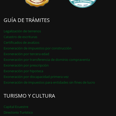
GUÍA DE TRÁMITES
Legalización de terrenos
Catastro de escrituras
Certificados de avalúos
Exoneración de impuestos por construcción
Exoneración por tercera edad
Exoneración por transferencia de dominio compraventa
Exoneración por prescripción
Exoneración por hipoteca
Exoneración por discapacidad primera vez
Exoneración de impuestos para entidades sin fines de lucro
TURISMO Y CULTURA
Capital Ecuestre
Directorio Turístico