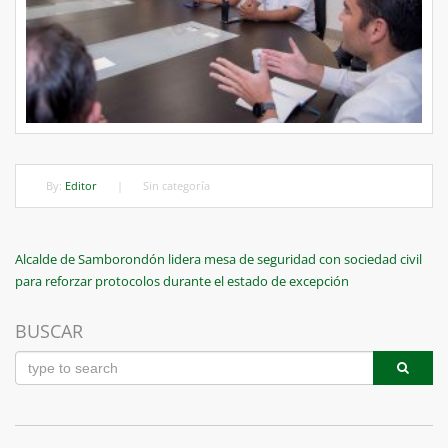
By:
Editor
|
Sin categoría
Navegación
Previous
Alcalde de Samborondón lidera mesa de seguridad con sociedad civil
Post
para reforzar protocolos durante el estado de excepción
de
entradas
BUSCAR