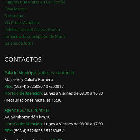
Lugares que visitar en La Puntilla
Casa Museo
Santa Ana
Vía Crucis Acuático
Celebración del Corpus Christi
Inmaculada concepción de María
Galería de fotos
CONTACTOS
Palacio Municipal (cabecera cantonal)
Malecón y Calixto Romero
PBX:
(593-4) 3725080 / 3725081 /
Horario de Atención:
Lunes a Viernes de 08:00 a 16:30
(Recaudaciones hasta las 15:30)
Agencia Sur (La Puntilla)
Av. Samborondón km.10
Horario de Atención:
Lunes a Viernes de 08:30 a 17:00
PBX:
(593-4) 5126035 / 5126045 /