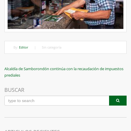
By:
Editor
|
Sin categoría
Navegación
Previous
Alcaldía de Samborondón continúa con la recaudación de impuestos
Post
prediales
de
entradas
BUSCAR