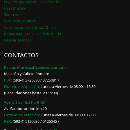
Lugares que visitar en La Puntilla
Casa Museo
Santa Ana
Vía Crucis Acuático
Celebración del Corpus Christi
Inmaculada concepción de María
Galería de fotos
CONTACTOS
Palacio Municipal (cabecera cantonal)
Malecón y Calixto Romero
PBX:
(593-4) 3725080 / 3725081 /
Horario de Atención:
Lunes a Viernes de 08:00 a 16:30
(Recaudaciones hasta las 15:30)
Agencia Sur (La Puntilla)
Av. Samborondón km.10
Horario de Atención:
Lunes a Viernes de 08:30 a 17:00
PBX:
(593-4) 5126035 / 5126045 /