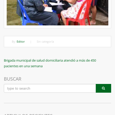
By:
Editor
|
Sin categoría
Navegación
Previous
Brigada municipal de salud domiciliaria atendió a más de 450
Post
pacientes en una semana
de
entradas
BUSCAR