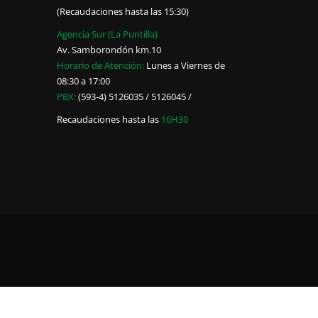
(Recaudaciones hasta las 15:30)
Agencia Sur (La Puntilla)
Av. Samborondón km.10
Horario de Atención:
Lunes a Viernes de
08:30 a 17:00
PBX:
(593-4) 5126035 / 5126045 /
Recaudaciones hasta las
16H30