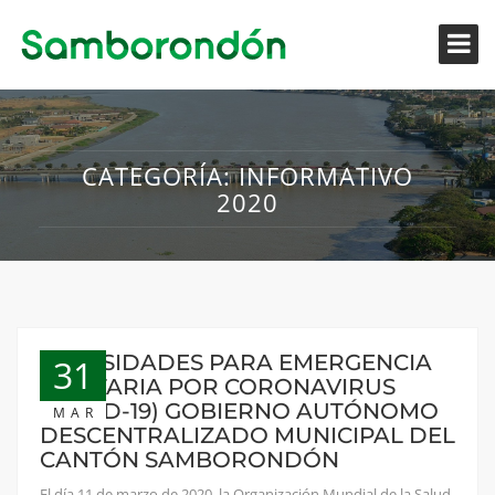
CATEGORÍA:
INFORMATIVO
2020
NECESIDADES PARA EMERGENCIA
31
SANITARIA POR CORONAVIRUS
(COVID-19) GOBIERNO AUTÓNOMO
MAR
DESCENTRALIZADO MUNICIPAL DEL
CANTÓN SAMBORONDÓN
El día 11 de marzo de 2020, la Organización Mundial de la Salud