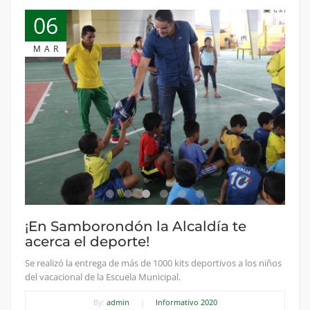
06
MAR
¡En Samborondón la Alcaldía te
acerca el deporte!
Se realizó la entrega de más de 1000 kits deportivos a los niños
del vacacional de la Escuela Municipal.
By:
admin
|
Informativo 2020