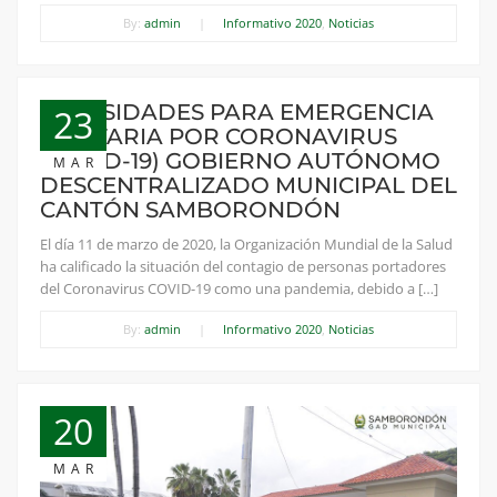
By:
admin
|
Informativo 2020
,
Noticias
NECESIDADES PARA EMERGENCIA
23
SANITARIA POR CORONAVIRUS
(COVID-19) GOBIERNO AUTÓNOMO
MAR
DESCENTRALIZADO MUNICIPAL DEL
CANTÓN SAMBORONDÓN
El día 11 de marzo de 2020, la Organización Mundial de la Salud
ha calificado la situación del contagio de personas portadores
del Coronavirus COVID-19 como una pandemia, debido a […]
By:
admin
|
Informativo 2020
,
Noticias
20
MAR