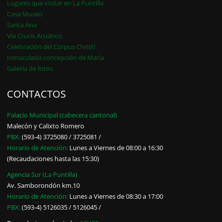
Lugares que visitar en La Puntilla
Casa Museo
Santa Ana
Vía Crucis Acuático
Celebración del Corpus Christi
Inmaculada concepción de María
Galería de fotos
CONTACTOS
Palacio Municipal (cabecera cantonal)
Malecón y Calixto Romero
PBX:
(593-4) 3725080 / 3725081 /
Horario de Atención:
Lunes a Viernes de 08:00 a 16:30
(Recaudaciones hasta las 15:30)
Agencia Sur (La Puntilla)
Av. Samborondón km.10
Horario de Atención:
Lunes a Viernes de 08:30 a 17:00
PBX:
(593-4) 5126035 / 5126045 /