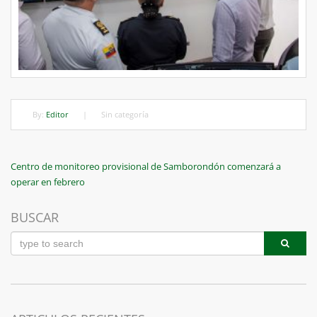
By:
Editor
|
Sin categoría
Navegación
Previous
Centro de monitoreo provisional de Samborondón comenzará a
Post
operar en febrero
de
entradas
BUSCAR