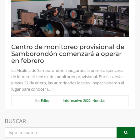
Centro de monitoreo provisional de
Samborondón comenzará a operar
en febrero
La Alcaldía de Samborondón inaugurará la primera quincena
de febrero el centro de monitoreo provisional. Por ello, este
jueves 27 de enero, las autoridades locales inspeccionaron el
lugar para conocer […]
By:
Editor
|
informativo 2022
,
Noticias
BUSCAR