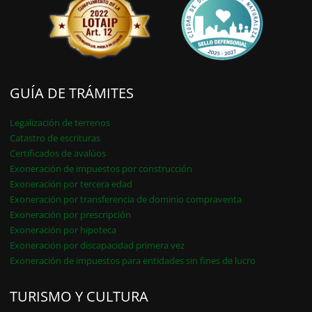
GUÍA DE TRÁMITES
Legalización de terrenos
Catastro de escrituras
Certificados de avalúos
Exoneración de impuestos por construcción
Exoneración por tercera edad
Exoneración por transferencia de dominio compraventa
Exoneración por prescripción
Exoneración por hipoteca
Exoneración por discapacidad primera vez
Exoneración de impuestos para entidades sin fines de lucro
TURISMO Y CULTURA