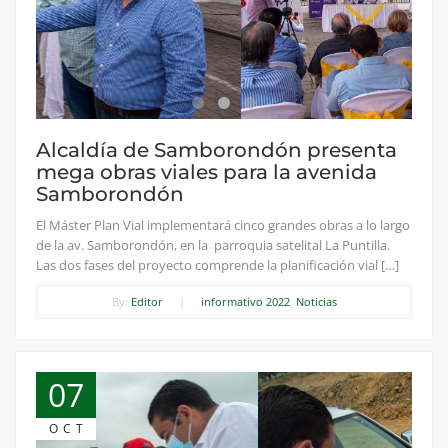
Alcaldía de Samborondón presenta
mega obras viales para la avenida
Samborondón
El Máster Plan Vial implementará cinco grandes obras a lo largo
de la av. Samborondón, en la parroquia satelital La Puntilla.
Las dos fases del proyecto comprende la planificación vial […]
By:
Editor
|
informativo 2022
,
Noticias
07
OCT