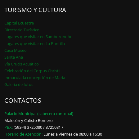
TURISMO Y CULTURA
Capital Ecuestre
Directorio Turístico
Lugares que visitar en Samborondón
Lugares que visitar en La Puntilla
Casa Museo
Santa Ana
Vía Crucis Acuático
Celebración del Corpus Christi
Inmaculada concepción de María
Galería de fotos
CONTACTOS
Palacio Municipal (cabecera cantonal)
Malecón y Calixto Romero
PBX:
(593-4) 3725080 / 3725081 /
Horario de Atención:
Lunes a Viernes de 08:00 a 16:30