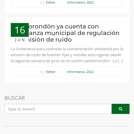
By:
Editor
|
informativo 2022
Samborondón ya cuenta con
16
ordenanza municipal de regulación
de emisión de ruido
JUN
La Ordenanza para controlar la contaminación ambiental por la
emisión de ruido de fuentes fijas y móviles está vigente desde
la segunda semana de junio en el cantón Samborondón. La […]
By:
Editor
|
informativo 2022
BUSCAR