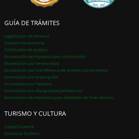
GUÍA DE TRÁMITES
Legalización de terrenos
Catastro de escrituras
Certificados de avalúos
Exoneración de impuestos por construcción
Exoneración por tercera edad
Exoneración por transferencia de dominio compraventa
Exoneración por prescripción
Exoneración por hipoteca
Exoneración por discapacidad primera vez
Exoneración de impuestos para entidades sin fines de lucro
TURISMO Y CULTURA
Capital Ecuestre
Directorio Turístico