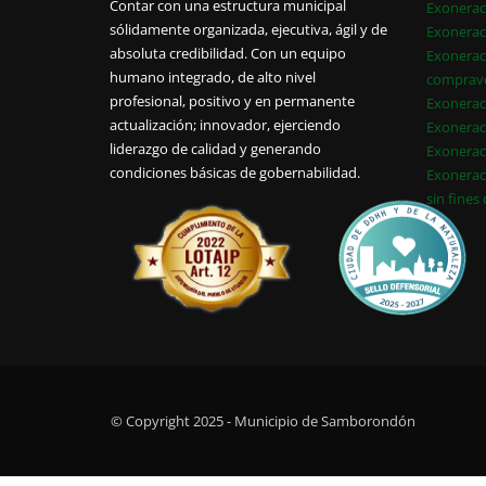
Contar con una estructura municipal
Exonerac
sólidamente organizada, ejecutiva, ágil y de
Exonerac
absoluta credibilidad. Con un equipo
Exonerac
humano integrado, de alto nivel
comprav
profesional, positivo y en permanente
Exonerac
actualización; innovador, ejerciendo
Exonerac
liderazgo de calidad y generando
Exonerac
condiciones básicas de gobernabilidad.
Exonerac
sin fines
© Copyright 2025 - Municipio de Samborondón