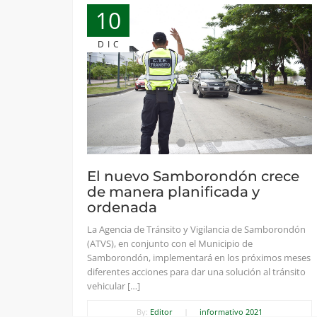
10
DIC
El nuevo Samborondón crece
de manera planificada y
ordenada
La Agencia de Tránsito y Vigilancia de Samborondón
(ATVS), en conjunto con el Municipio de
Samborondón, implementará en los próximos meses
diferentes acciones para dar una solución al tránsito
vehicular […]
By:
Editor
|
informativo 2021