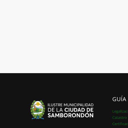
GUÍA
Legalizac
Catastro 
Certifica