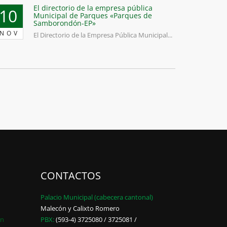
El directorio de la empresa pública
10
Municipal de Parques «Parques de
Samborondón-EP»
NOV
El Directorio de la Empresa Pública Municipal...
CONTACTOS
Palacio Municipal (cabecera cantonal)
Malecón y Calixto Romero
ón
PBX:
(593-4) 3725080 / 3725081 /