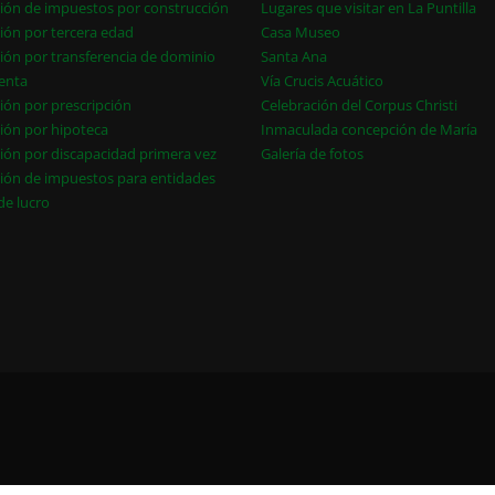
ión de impuestos por construcción
Lugares que visitar en La Puntilla
ión por tercera edad
Casa Museo
ión por transferencia de dominio
Santa Ana
enta
Vía Crucis Acuático
ión por prescripción
Celebración del Corpus Christi
ión por hipoteca
Inmaculada concepción de María
ión por discapacidad primera vez
Galería de fotos
ión de impuestos para entidades
 de lucro