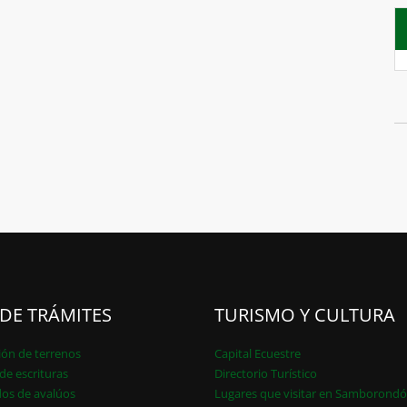
 DE TRÁMITES
TURISMO Y CULTURA
ión de terrenos
Capital Ecuestre
de escrituras
Directorio Turístico
dos de avalúos
Lugares que visitar en Samborond