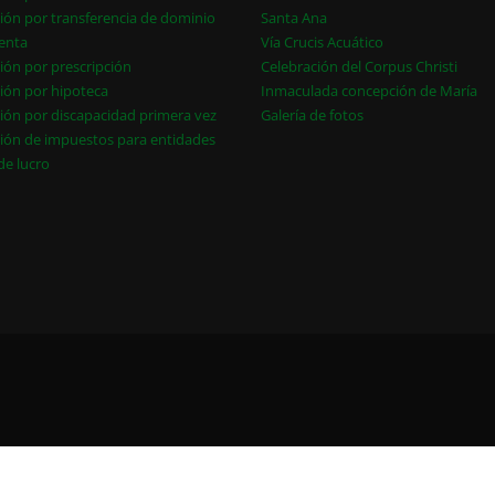
ión por transferencia de dominio
Santa Ana
enta
Vía Crucis Acuático
ión por prescripción
Celebración del Corpus Christi
ión por hipoteca
Inmaculada concepción de María
ión por discapacidad primera vez
Galería de fotos
ión de impuestos para entidades
 de lucro