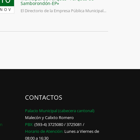
Samborondón-EP»
NOV
El Directorio de la Empresa Pública Municipal...
CONTACTOS
Palacio Municipal (cabecera cantonal)
Malecón y Calixto Romero
ón
PBX:
(593-4) 3725080 / 3725081 /
Horario de Atención:
Lunes a Viernes de
08:00 a 16:30