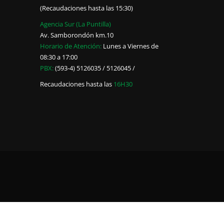
(Recaudaciones hasta las 15:30)
Agencia Sur (La Puntilla)
Av. Samborondón km.10
Horario de Atención:
Lunes a Viernes de
08:30 a 17:00
PBX:
(593-4) 5126035 / 5126045 /
Recaudaciones hasta las
16H30