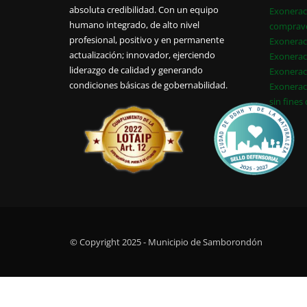
absoluta credibilidad. Con un equipo
Exonerac
humano integrado, de alto nivel
comprav
profesional, positivo y en permanente
Exonerac
actualización; innovador, ejerciendo
Exonerac
liderazgo de calidad y generando
Exonerac
condiciones básicas de gobernabilidad.
Exonerac
sin fines
© Copyright 2025 - Municipio de Samborondón