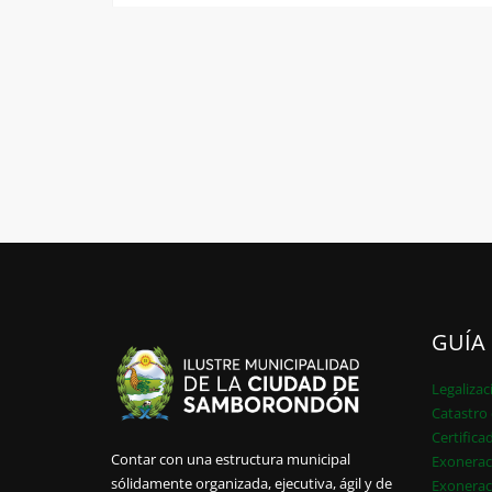
GUÍA
Legalizac
Catastro 
Certifica
Contar con una estructura municipal
Exonerac
sólidamente organizada, ejecutiva, ágil y de
Exonerac