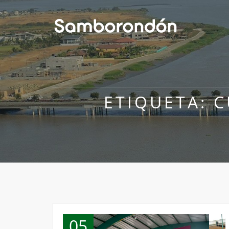
ETIQUETA:
C
05