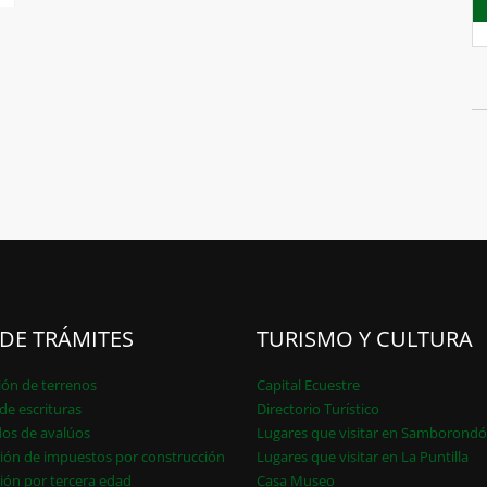
 DE TRÁMITES
TURISMO Y CULTURA
ión de terrenos
Capital Ecuestre
de escrituras
Directorio Turístico
dos de avalúos
Lugares que visitar en Samborond
ión de impuestos por construcción
Lugares que visitar en La Puntilla
ión por tercera edad
Casa Museo