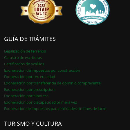
GUÍA DE TRÁMITES
Legalización de terrenos
Catastro de escrituras
Certificados de avalúos
Exoneración de impuestos por construcción
Exoneración por tercera edad
Exoneración por transferencia de dominio compraventa
Exoneración por prescripción
Exoneración por hipoteca
Exoneración por discapacidad primera vez
Exoneración de impuestos para entidades sin fines de lucro
TURISMO Y CULTURA