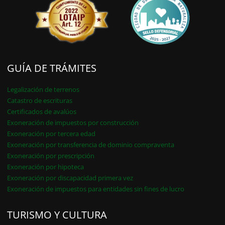
GUÍA DE TRÁMITES
Legalización de terrenos
Catastro de escrituras
Certificados de avalúos
Exoneración de impuestos por construcción
Exoneración por tercera edad
Exoneración por transferencia de dominio compraventa
Exoneración por prescripción
Exoneración por hipoteca
Exoneración por discapacidad primera vez
Exoneración de impuestos para entidades sin fines de lucro
TURISMO Y CULTURA