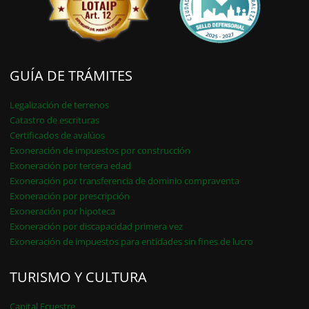
GUÍA DE TRÁMITES
Legalización de terrenos
Catastro de escrituras
Certificados de avalúos
Exoneración de impuestos por construcción
Exoneración por tercera edad
Exoneración por transferencia de dominio compraventa
Exoneración por prescripción
Exoneración por hipoteca
Exoneración por discapacidad primera vez
Exoneración de impuestos para entidades sin fines de lucro
TURISMO Y CULTURA
Capital Ecuestre