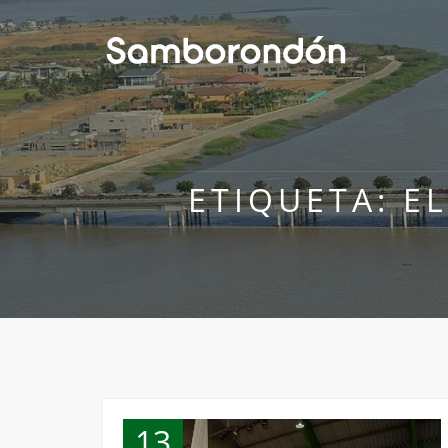
ETIQUETA:
E
13