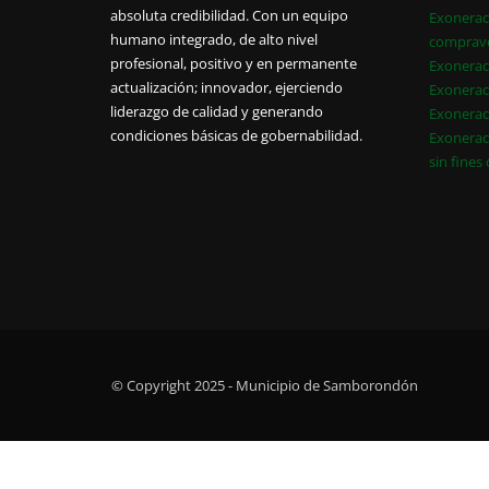
absoluta credibilidad. Con un equipo
Exonerac
humano integrado, de alto nivel
comprav
profesional, positivo y en permanente
Exonerac
actualización; innovador, ejerciendo
Exonerac
liderazgo de calidad y generando
Exonerac
condiciones básicas de gobernabilidad.
Exonerac
sin fines
© Copyright 2025 - Municipio de Samborondón