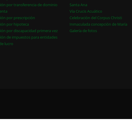
ión por transferencia de dominio
Santa Ana
enta
Vía Crucis Acuático
ión por prescripción
Celebración del Corpus Christi
ión por hipoteca
Inmaculada concepción de María
ión por discapacidad primera vez
Galería de fotos
ión de impuestos para entidades
 de lucro