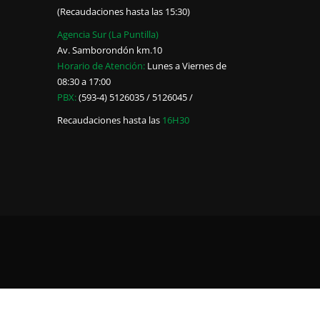
(Recaudaciones hasta las 15:30)
Agencia Sur (La Puntilla)
Av. Samborondón km.10
Horario de Atención:
Lunes a Viernes de
08:30 a 17:00
PBX:
(593-4) 5126035 / 5126045 /
Recaudaciones hasta las
16H30