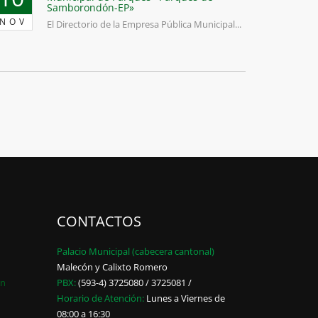
Samborondón-EP»
NOV
El Directorio de la Empresa Pública Municipal...
CONTACTOS
Palacio Municipal (cabecera cantonal)
Malecón y Calixto Romero
ón
PBX:
(593-4) 3725080 / 3725081 /
Horario de Atención:
Lunes a Viernes de
08:00 a 16:30