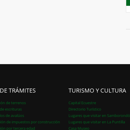
 DE TRÁMITES
TURISMO Y CULTURA
ión de terrenos
Capital Ecuestre
de escrituras
Directorio Turístico
dos de avalúos
Lugares que visitar en Samborond
ión de impuestos por construcción
Lugares que visitar en La Puntilla
ión por tercera edad
Casa Museo