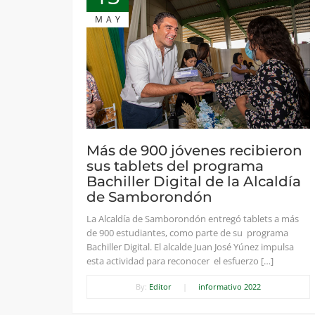
MAY
Más de 900 jóvenes recibieron
sus tablets del programa
Bachiller Digital de la Alcaldía
de Samborondón
La Alcaldía de Samborondón entregó tablets a más
de 900 estudiantes, como parte de su programa
Bachiller Digital. El alcalde Juan José Yúnez impulsa
esta actividad para reconocer el esfuerzo […]
By:
Editor
|
informativo 2022