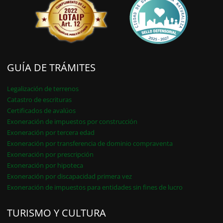
GUÍA DE TRÁMITES
Legalización de terrenos
Catastro de escrituras
Certificados de avalúos
Exoneración de impuestos por construcción
Exoneración por tercera edad
Exoneración por transferencia de dominio compraventa
Exoneración por prescripción
Exoneración por hipoteca
Exoneración por discapacidad primera vez
Exoneración de impuestos para entidades sin fines de lucro
TURISMO Y CULTURA