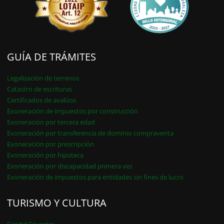
GUÍA DE TRÁMITES
Legalización de terrenos
Catastro de escrituras
Certificados de avalúos
Exoneración de impuestos por construcción
Exoneración por tercera edad
Exoneración por transferencia de dominio compraventa
Exoneración por prescripción
Exoneración por hipoteca
Exoneración por discapacidad primera vez
Exoneración de impuestos para entidades sin fines de lucro
TURISMO Y CULTURA