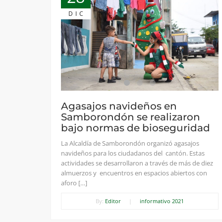
DIC
Agasajos navideños en
Samborondón se realizaron
bajo normas de bioseguridad
La Alcaldía de Samborondón organizó agasajos
navideños para los ciudadanos del cantón. Estas
actividades se desarrollaron a través de más de diez
almuerzos y encuentros en espacios abiertos con
aforo […]
By:
Editor
|
informativo 2021