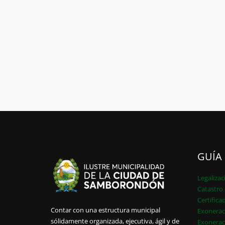
GUÍA
Legalizac
Catastro 
Certifica
Contar con una estructura municipal
Exonerac
sólidamente organizada, ejecutiva, ágil y de
Exonerac