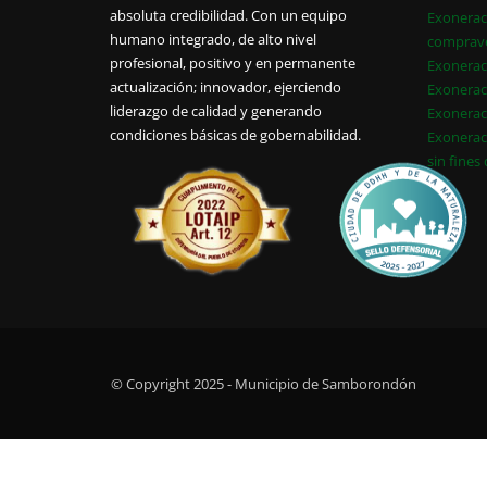
absoluta credibilidad. Con un equipo
Exonerac
humano integrado, de alto nivel
comprav
profesional, positivo y en permanente
Exonerac
actualización; innovador, ejerciendo
Exonerac
liderazgo de calidad y generando
Exonerac
condiciones básicas de gobernabilidad.
Exonerac
sin fines
© Copyright 2025 - Municipio de Samborondón