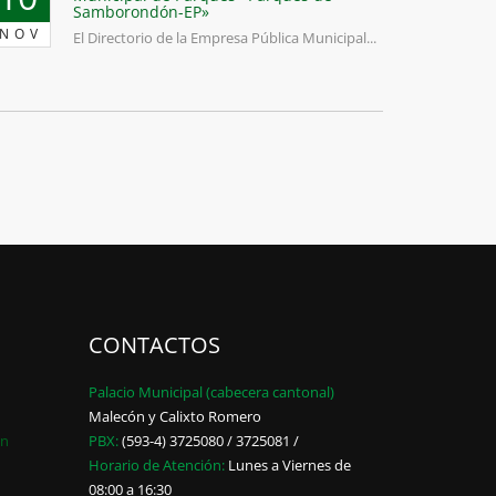
Samborondón-EP»
NOV
El Directorio de la Empresa Pública Municipal...
CONTACTOS
Palacio Municipal (cabecera cantonal)
Malecón y Calixto Romero
ón
PBX:
(593-4) 3725080 / 3725081 /
Horario de Atención:
Lunes a Viernes de
08:00 a 16:30