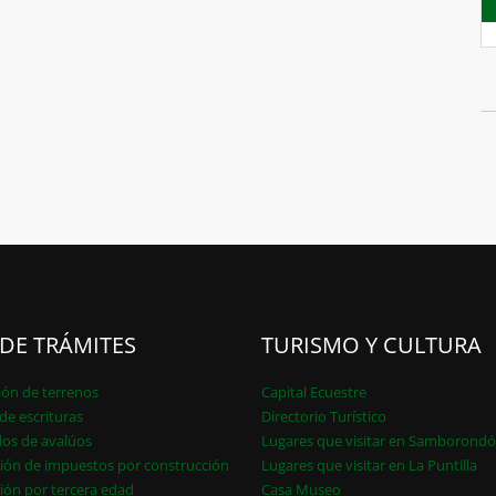
 DE TRÁMITES
TURISMO Y CULTURA
ión de terrenos
Capital Ecuestre
de escrituras
Directorio Turístico
dos de avalúos
Lugares que visitar en Samborond
ión de impuestos por construcción
Lugares que visitar en La Puntilla
ión por tercera edad
Casa Museo