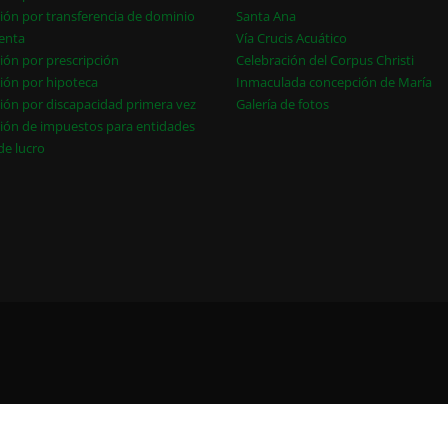
ión por transferencia de dominio
Santa Ana
enta
Vía Crucis Acuático
ión por prescripción
Celebración del Corpus Christi
ión por hipoteca
Inmaculada concepción de María
ión por discapacidad primera vez
Galería de fotos
ión de impuestos para entidades
 de lucro