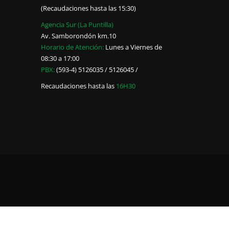
(Recaudaciones hasta las 15:30)
Agencia Sur (La Puntilla)
Av. Samborondón km.10
Horario de Atención:
Lunes a Viernes de
08:30 a 17:00
PBX:
(593-4) 5126035 / 5126045 /
Recaudaciones hasta las
16H30