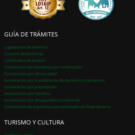
GUÍA DE TRÁMITES
Legalización de terrenos
Catastro de escrituras
Certificados de avalúos
Exoneración de impuestos por construcción
Exoneración por tercera edad
Exoneración por transferencia de dominio compraventa
Exoneración por prescripción
Exoneración por hipoteca
Exoneración por discapacidad primera vez
Exoneración de impuestos para entidades sin fines de lucro
TURISMO Y CULTURA