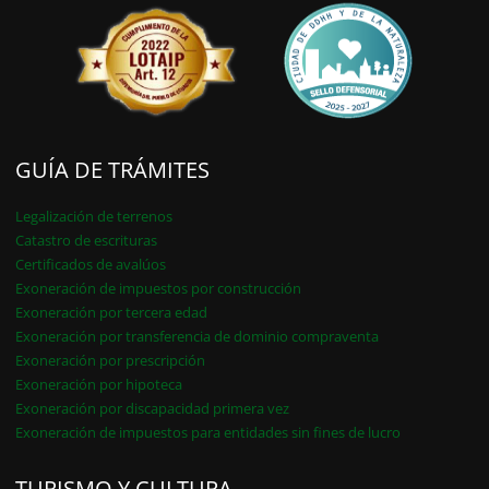
GUÍA DE TRÁMITES
Legalización de terrenos
Catastro de escrituras
Certificados de avalúos
Exoneración de impuestos por construcción
Exoneración por tercera edad
Exoneración por transferencia de dominio compraventa
Exoneración por prescripción
Exoneración por hipoteca
Exoneración por discapacidad primera vez
Exoneración de impuestos para entidades sin fines de lucro
TURISMO Y CULTURA