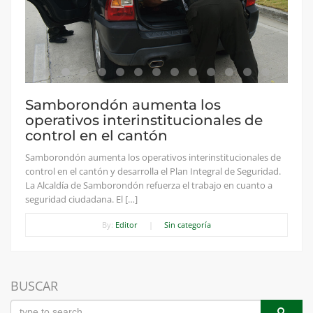
Samborondón aumenta los
operativos interinstitucionales de
control en el cantón
Samborondón aumenta los operativos interinstitucionales de
control en el cantón y desarrolla el Plan Integral de Seguridad.
La Alcaldía de Samborondón refuerza el trabajo en cuanto a
seguridad ciudadana. El […]
By:
Editor
|
Sin categoría
BUSCAR