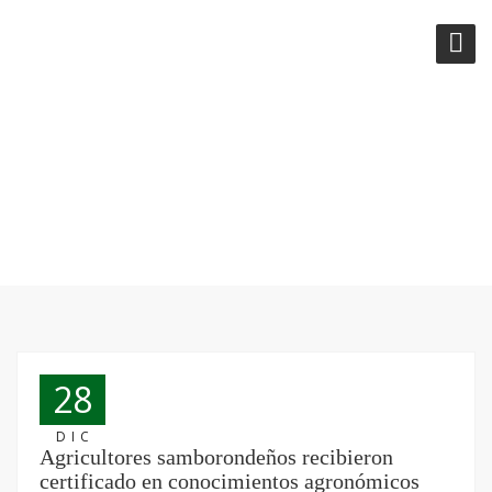
ETIQUETA:
MICROEMPRENDIMIENTOS
SOSTENIBLES Y ARTESANOS
28
DIC
Agricultores samborondeños recibieron
certificado en conocimientos agronómicos