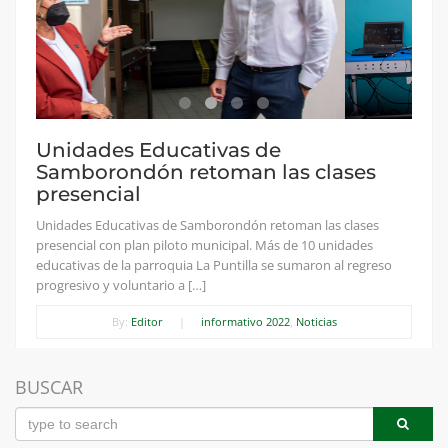
Unidades Educativas de
Samborondón retoman las clases
presencial
Unidades Educativas de Samborondón retoman las clases
presencial con plan piloto municipal. Más de 10 unidades
educativas de la parroquia La Puntilla se sumaron al regreso
progresivo y voluntario a […]
By:
Editor
|
informativo 2022
,
Noticias
BUSCAR