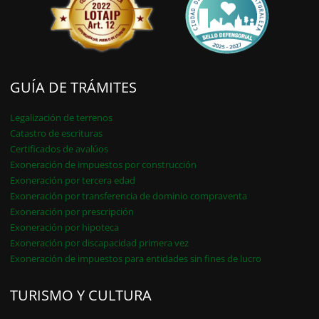
GUÍA DE TRÁMITES
Legalización de terrenos
Catastro de escrituras
Certificados de avalúos
Exoneración de impuestos por construcción
Exoneración por tercera edad
Exoneración por transferencia de dominio compraventa
Exoneración por prescripción
Exoneración por hipoteca
Exoneración por discapacidad primera vez
Exoneración de impuestos para entidades sin fines de lucro
TURISMO Y CULTURA