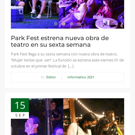
Park Fest estrena nueva obra de
teatro en su sexta semana
Park Fest llega a su sexta semana con nueva obra de teatro,
‘!Mujer tenías que ser!‘. La función se estrena este viernes 01 de
octubre en el primer festival de […]
By:
Editor
|
informativo 2021
15
SEP