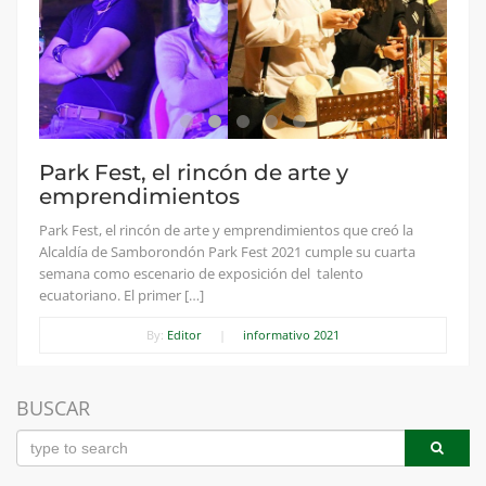
Park Fest, el rincón de arte y
emprendimientos
Park Fest, el rincón de arte y emprendimientos que creó la
Alcaldía de Samborondón Park Fest 2021 cumple su cuarta
semana como escenario de exposición del talento
ecuatoriano. El primer […]
By:
Editor
|
informativo 2021
BUSCAR