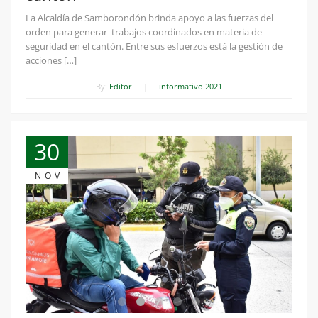
La Alcaldía de Samborondón brinda apoyo a las fuerzas del
orden para generar trabajos coordinados en materia de
seguridad en el cantón. Entre sus esfuerzos está la gestión de
acciones […]
By:
Editor
|
informativo 2021
30
NOV