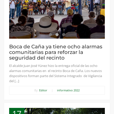
Boca de Caña ya tiene ocho alarmas
comunitarias para reforzar la
seguridad del recinto
El alcalde Juan José Yúnez hizo la entrega oficial de las ocho
alarmas comunitarias en el recinto Boca de Caña. Los nuevos
dispositivos forman parte del Sistema Integrado de Vigilancia
del […]
By:
Editor
|
informativo 2022
17