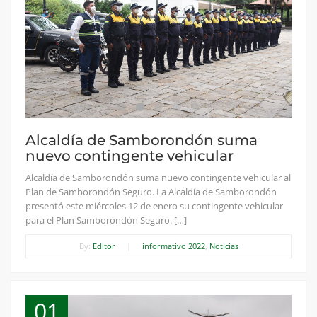
Alcaldía de Samborondón suma
nuevo contingente vehicular
Alcaldía de Samborondón suma nuevo contingente vehicular al
Plan de Samborondón Seguro. La Alcaldía de Samborondón
presentó este miércoles 12 de enero su contingente vehicular
para el Plan Samborondón Seguro. […]
By:
Editor
|
informativo 2022
,
Noticias
01