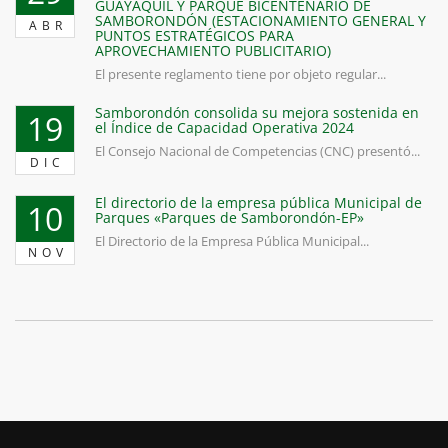
GUAYAQUIL Y PARQUE BICENTENARIO DE
SAMBORONDÓN (ESTACIONAMIENTO GENERAL Y
ABR
PUNTOS ESTRATÉGICOS PARA
APROVECHAMIENTO PUBLICITARIO)
El presente reglamento tiene por objeto regular...
Samborondón consolida su mejora sostenida en
19
el Índice de Capacidad Operativa 2024
El Consejo Nacional de Competencias (CNC) presentó...
DIC
El directorio de la empresa pública Municipal de
10
Parques «Parques de Samborondón-EP»
El Directorio de la Empresa Pública Municipal...
NOV