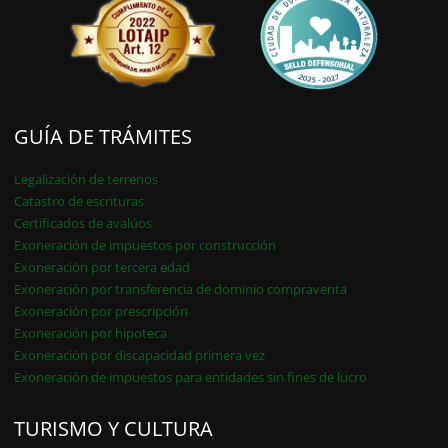
GUÍA DE TRÁMITES
Legalización de terrenos
Catastro de escrituras
Certificados de avalúos
Exoneración de impuestos por construcción
Exoneración por tercera edad
Exoneración por transferencia de dominio compraventa
Exoneración por prescripción
Exoneración por hipoteca
Exoneración por discapacidad primera vez
Exoneración de impuestos para entidades sin fines de lucro
TURISMO Y CULTURA