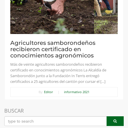
Agricultores samborondeños
recibieron certificado en
conocimientos agronómicos
Más de veinte agricultores samborondeños recibieron
certificado en conocimientos agronómicos La Alcaldía de
Samborondón junto a la Fundación In Terris entregó
certificados a 25 agricultores del cantón por cursar el […]
By:
Editor
|
informativo 2021
BUSCAR