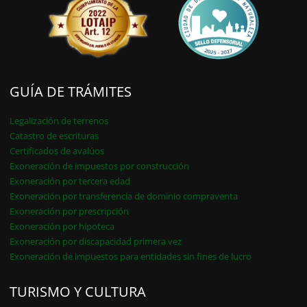
GUÍA DE TRÁMITES
Legalización de terrenos
Catastro de escrituras
Certificados de avalúos
Exoneración de impuestos por construcción
Exoneración por tercera edad
Exoneración por transferencia de dominio compraventa
Exoneración por prescripción
Exoneración por hipoteca
Exoneración por discapacidad primera vez
Exoneración de impuestos para entidades sin fines de lucro
TURISMO Y CULTURA