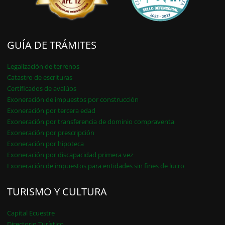
GUÍA DE TRÁMITES
Legalización de terrenos
Catastro de escrituras
Certificados de avalúos
Exoneración de impuestos por construcción
Exoneración por tercera edad
Exoneración por transferencia de dominio compraventa
Exoneración por prescripción
Exoneración por hipoteca
Exoneración por discapacidad primera vez
Exoneración de impuestos para entidades sin fines de lucro
TURISMO Y CULTURA
Capital Ecuestre
Directorio Turístico