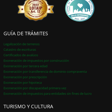
GUÍA DE TRÁMITES
Legalización de terrenos
Catastro de escrituras
Certificados de avalúos
Exoneración de impuestos por construcción
Exoneración por tercera edad
Exoneración por transferencia de dominio compraventa
Exoneración por prescripción
Exoneración por hipoteca
Exoneración por discapacidad primera vez
Exoneración de impuestos para entidades sin fines de lucro
TURISMO Y CULTURA