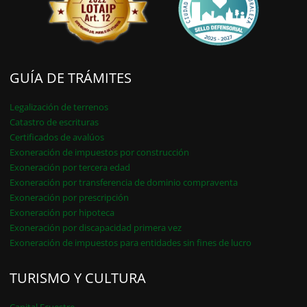
GUÍA DE TRÁMITES
Legalización de terrenos
Catastro de escrituras
Certificados de avalúos
Exoneración de impuestos por construcción
Exoneración por tercera edad
Exoneración por transferencia de dominio compraventa
Exoneración por prescripción
Exoneración por hipoteca
Exoneración por discapacidad primera vez
Exoneración de impuestos para entidades sin fines de lucro
TURISMO Y CULTURA