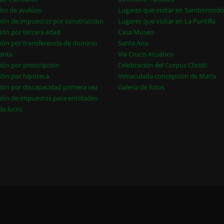
dos de avalúos
Lugares que visitar en Samborond
ión de impuestos por construcción
Lugares que visitar en La Puntilla
ión por tercera edad
Casa Museo
ión por transferencia de dominio
Santa Ana
enta
Vía Crucis Acuático
ión por prescripción
Celebración del Corpus Christi
ión por hipoteca
Inmaculada concepción de María
ión por discapacidad primera vez
Galería de fotos
ión de impuestos para entidades
 de lucro