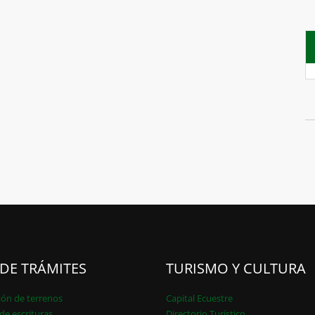
 DE TRÁMITES
TURISMO Y CULTURA
ión de terrenos
Capital Ecuestre
de escrituras
Directorio Turístico