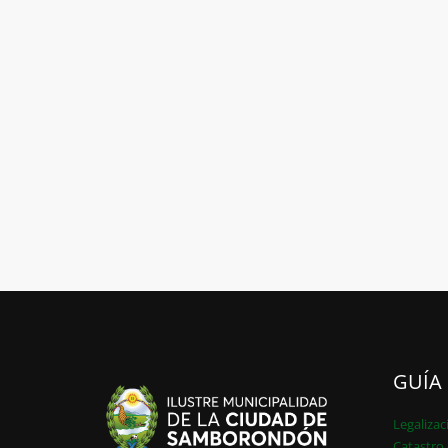
GUÍA
Legalizac
Catastro 