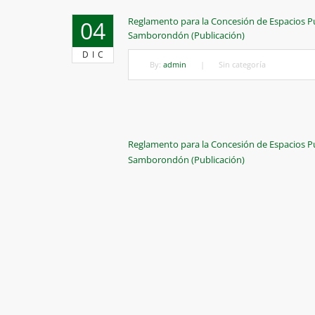
Reglamento para la Concesión de Espacios Pú
04
Samborondón (Publicación)
DIC
By:
admin
|
Sin categoría
Navegación
Previous
Reglamento para la Concesión de Espacios Pú
Post
Samborondón (Publicación)
de
entradas