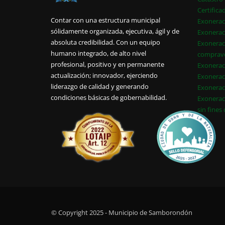
Certifica
Contar con una estructura municipal
Exonerac
sólidamente organizada, ejecutiva, ágil y de
Exonerac
absoluta credibilidad. Con un equipo
Exonerac
humano integrado, de alto nivel
comprav
profesional, positivo y en permanente
Exonerac
actualización; innovador, ejerciendo
Exonerac
liderazgo de calidad y generando
Exonerac
condiciones básicas de gobernabilidad.
Exonerac
sin fines
© Copyright 2025 - Municipio de Samborondón