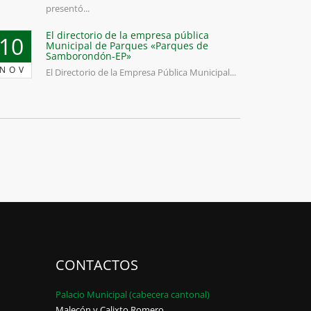
presentó...
El directorio de la empresa pública
10
Municipal de Parques «Parques de
Samborondón-EP»
NOV
El Directorio de la Empresa Pública Municipal...
CONTACTOS
Palacio Municipal (cabecera cantonal)
Malecón y Calixto Romero