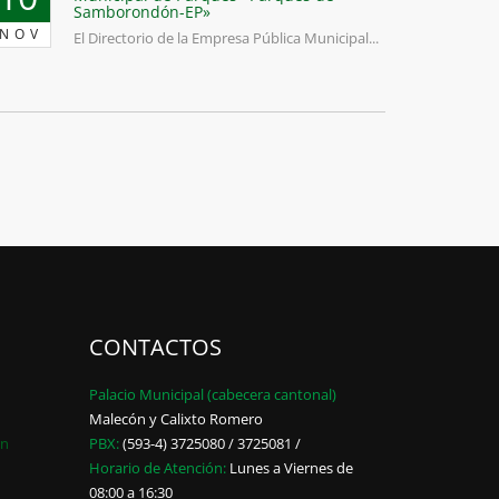
Samborondón-EP»
NOV
El Directorio de la Empresa Pública Municipal...
CONTACTOS
Palacio Municipal (cabecera cantonal)
Malecón y Calixto Romero
ón
PBX:
(593-4) 3725080 / 3725081 /
Horario de Atención:
Lunes a Viernes de
08:00 a 16:30