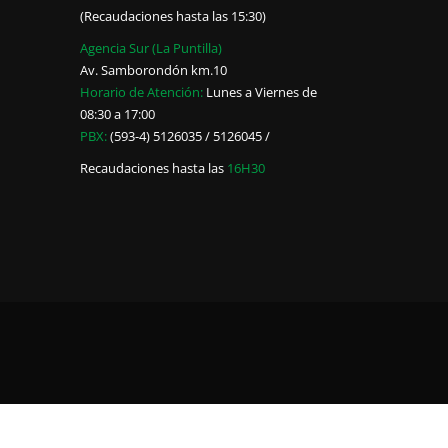
(Recaudaciones hasta las 15:30)
Agencia Sur (La Puntilla)
Av. Samborondón km.10
Horario de Atención:
Lunes a Viernes de
08:30 a 17:00
PBX:
(593-4) 5126035 / 5126045 /
Recaudaciones hasta las
16H30