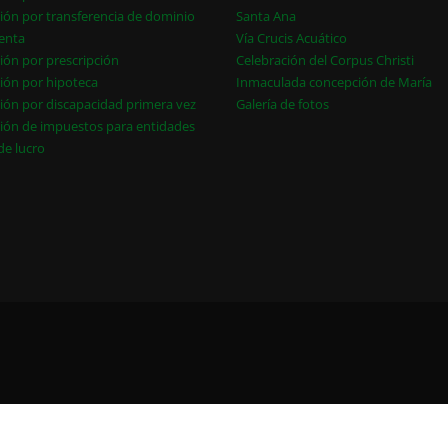
ión por transferencia de dominio
Santa Ana
enta
Vía Crucis Acuático
ión por prescripción
Celebración del Corpus Christi
ión por hipoteca
Inmaculada concepción de María
ión por discapacidad primera vez
Galería de fotos
ión de impuestos para entidades
 de lucro