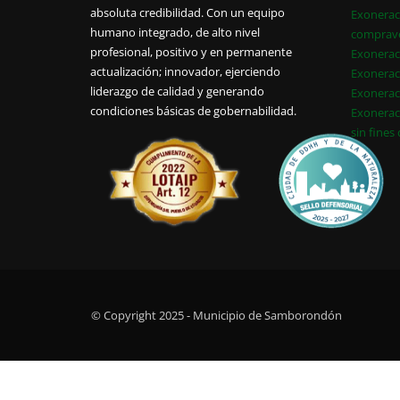
absoluta credibilidad. Con un equipo
Exonerac
humano integrado, de alto nivel
comprav
profesional, positivo y en permanente
Exonerac
actualización; innovador, ejerciendo
Exonerac
liderazgo de calidad y generando
Exonerac
condiciones básicas de gobernabilidad.
Exonerac
sin fines
© Copyright 2025 - Municipio de Samborondón