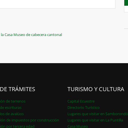
 la Casa Museo de cabecera cantonal
 DE TRÁMITES
TURISMO Y CULTURA
ión de terrenos
Capital Ecuestre
de escrituras
Directorio Turístico
dos de avalúos
Lugares que visitar en Samborond
ión de impuestos por construcción
Lugares que visitar en La Puntilla
ión por tercera edad
Casa Museo