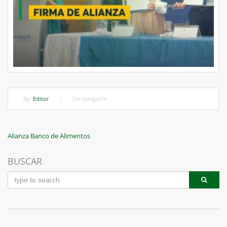
By:
Editor
|
Sin categoría
Navegación
Previous
Alianza Banco de Alimentos
Post
de
BUSCAR
entradas