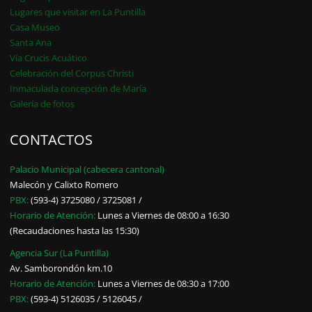
Lugares que visitar en La Puntilla
Casa Museo
Santa Ana
Vía Crucis Acuático
Celebración del Corpus Christi
Inmaculada concepción de María
Galería de fotos
CONTACTOS
Palacio Municipal (cabecera cantonal)
Malecón y Calixto Romero
PBX:
(593-4) 3725080 / 3725081 /
Horario de Atención:
Lunes a Viernes de 08:00 a 16:30
(Recaudaciones hasta las 15:30)
Agencia Sur (La Puntilla)
Av. Samborondón km.10
Horario de Atención:
Lunes a Viernes de 08:30 a 17:00
PBX:
(593-4) 5126035 / 5126045 /