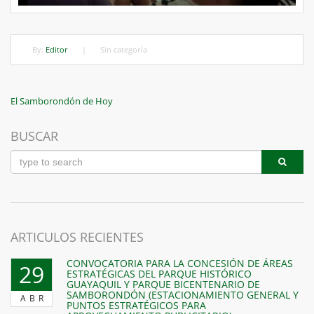
By:
Editor
|
Sin categoría
Navegación
Previous
El Samborondón de Hoy
Post
de
BUSCAR
entradas
ARTICULOS RECIENTES
CONVOCATORIA PARA LA CONCESIÓN DE ÁREAS
29
ESTRATÉGICAS DEL PARQUE HISTÓRICO
GUAYAQUIL Y PARQUE BICENTENARIO DE
SAMBORONDÓN (ESTACIONAMIENTO GENERAL Y
ABR
PUNTOS ESTRATÉGICOS PARA