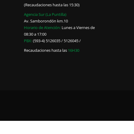
(Recaudaciones hasta las 15:30)
Agencia Sur (La Puntilla)
Av. Samborondón km.10
Horario de Atención:
Lunes a Viernes de
08:30 a 17:00
PBX:
(593-4) 5126035 / 5126045 /
Recaudaciones hasta las
16H30