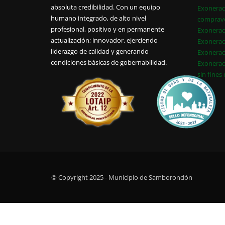
absoluta credibilidad. Con un equipo
Exonerac
humano integrado, de alto nivel
comprav
profesional, positivo y en permanente
Exonerac
actualización; innovador, ejerciendo
Exonerac
liderazgo de calidad y generando
Exonerac
condiciones básicas de gobernabilidad.
Exonerac
sin fines
© Copyright 2025 - Municipio de Samborondón