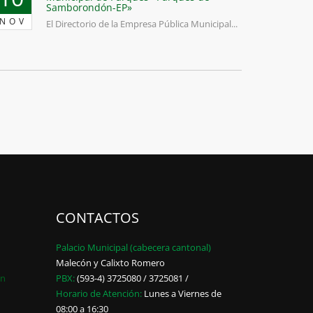
Samborondón-EP»
NOV
El Directorio de la Empresa Pública Municipal...
CONTACTOS
Palacio Municipal (cabecera cantonal)
Malecón y Calixto Romero
ón
PBX:
(593-4) 3725080 / 3725081 /
Horario de Atención:
Lunes a Viernes de
08:00 a 16:30