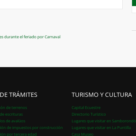
s durante el feriado por Carnaval
 DE TRÁMITES
TURISMO Y CULTURA
ión de terrenos
Capital Ecuestre
de escrituras
Directorio Turístico
dos de avalúos
Lugares que visitar en Samborond
ión de impuestos por construcción
Lugares que visitar en La Puntilla
ión por tercera edad
Casa Museo