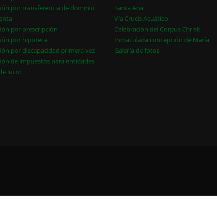
ión por transferencia de dominio
Santa Ana
enta
Vía Crucis Acuático
ión por prescripción
Celebración del Corpus Christi
ión por hipoteca
Inmaculada concepción de María
ión por discapacidad primera vez
Galería de fotos
ión de impuestos para entidades
 de lucro