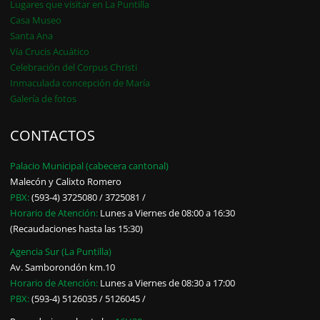
Lugares que visitar en La Puntilla
Casa Museo
Santa Ana
Vía Crucis Acuático
Celebración del Corpus Christi
Inmaculada concepción de María
Galería de fotos
CONTACTOS
Palacio Municipal (cabecera cantonal)
Malecón y Calixto Romero
PBX:
(593-4) 3725080 / 3725081 /
Horario de Atención:
Lunes a Viernes de 08:00 a 16:30
(Recaudaciones hasta las 15:30)
Agencia Sur (La Puntilla)
Av. Samborondón km.10
Horario de Atención:
Lunes a Viernes de 08:30 a 17:00
PBX:
(593-4) 5126035 / 5126045 /