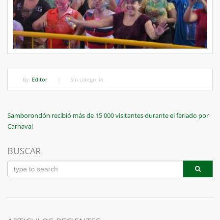
By:
Editor
|
Sin categoría
Navegación
Previous
Samborondón recibió más de 15 000 visitantes durante el feriado por
Post
Carnaval
de
entradas
BUSCAR