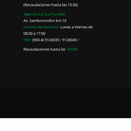
(Recaudaciones hasta las 15:30)
Agencia Sur (La Puntilla)
Av. Samborondón km.10
Horario de Atención:
Lunes a Viernes de
08:30 a 17:00
PBX:
(593-4) 5126035 / 5126045 /
Recaudaciones hasta las
16H30