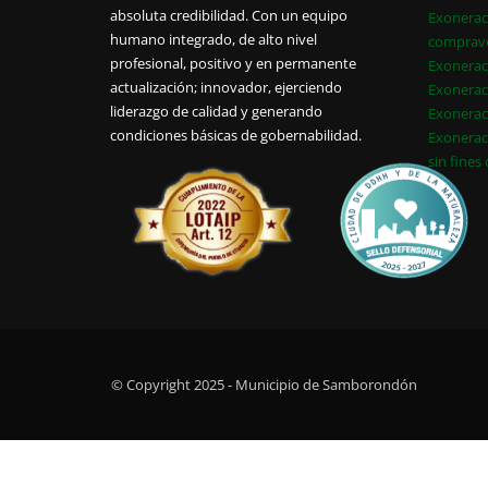
absoluta credibilidad. Con un equipo
Exonerac
humano integrado, de alto nivel
comprav
profesional, positivo y en permanente
Exonerac
actualización; innovador, ejerciendo
Exonerac
liderazgo de calidad y generando
Exonerac
condiciones básicas de gobernabilidad.
Exonerac
sin fines
© Copyright 2025 - Municipio de Samborondón