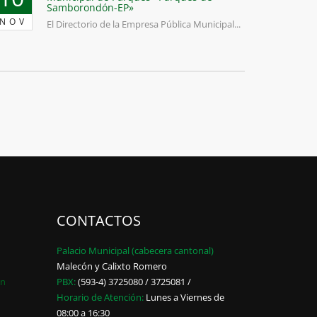
Samborondón-EP»
NOV
El Directorio de la Empresa Pública Municipal...
CONTACTOS
Palacio Municipal (cabecera cantonal)
Malecón y Calixto Romero
ón
PBX:
(593-4) 3725080 / 3725081 /
Horario de Atención:
Lunes a Viernes de
08:00 a 16:30