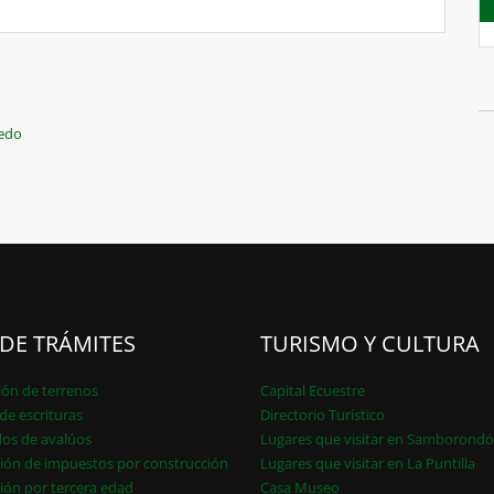
vedo
 DE TRÁMITES
TURISMO Y CULTURA
ión de terrenos
Capital Ecuestre
de escrituras
Directorio Turístico
dos de avalúos
Lugares que visitar en Samborond
ión de impuestos por construcción
Lugares que visitar en La Puntilla
ión por tercera edad
Casa Museo