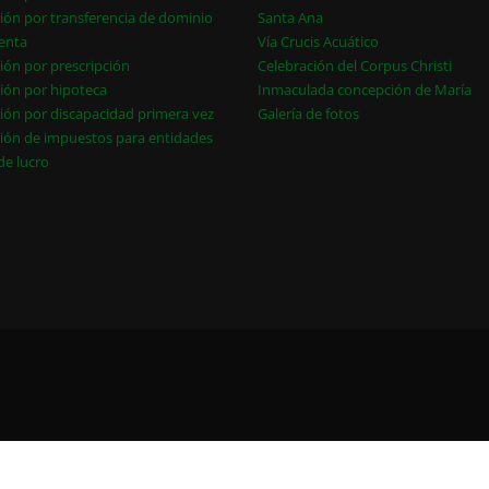
ión por transferencia de dominio
Santa Ana
enta
Vía Crucis Acuático
ión por prescripción
Celebración del Corpus Christi
ión por hipoteca
Inmaculada concepción de María
ión por discapacidad primera vez
Galería de fotos
ión de impuestos para entidades
 de lucro