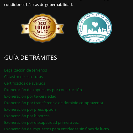
condiciones básicas de gobernabilidad.
GUÍA DE TRÁMITES
Legalización de terrenos
Catastro de escrituras
Certificados de avalúos
Exoneración de impuestos por construcción
Exoneración por tercera edad
Exoneración por transferencia de dominio compraventa
Exoneración por prescripción
Exoneración por hipoteca
Exoneración por discapacidad primera vez
Exoneración de impuestos para entidades sin fines de lucro