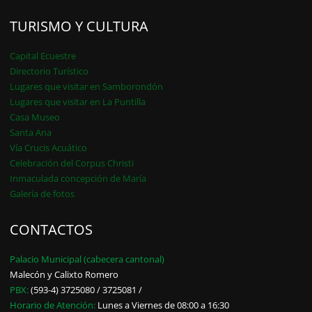
TURISMO Y CULTURA
Capital Ecuestre
Directorio Turístico
Lugares que visitar en Samborondón
Lugares que visitar en La Puntilla
Casa Museo
Santa Ana
Vía Crucis Acuático
Celebración del Corpus Christi
Inmaculada concepción de María
Galería de fotos
CONTACTOS
Palacio Municipal (cabecera cantonal)
Malecón y Calixto Romero
PBX:
(593-4) 3725080 / 3725081 /
Horario de Atención:
Lunes a Viernes de 08:00 a 16:30