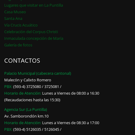
Lugares que visitar en La Puntilla
Casa Museo
Santa Ana
Vía Crucis Acuático
Celebración del Corpus Christi
Inmaculada concepción de María
Galería de fotos
CONTACTOS
Palacio Municipal (cabecera cantonal)
Malecón y Calixto Romero
PBX:
(593-4) 3725080 / 3725081 /
Horario de Atención:
Lunes a Viernes de 08:00 a 16:30
(Recaudaciones hasta las 15:30)
Agencia Sur (La Puntilla)
Av. Samborondón km.10
Horario de Atención:
Lunes a Viernes de 08:30 a 17:00
PBX:
(593-4) 5126035 / 5126045 /