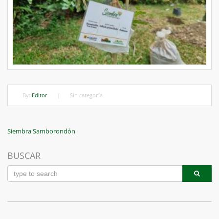
By:
Editor
|
Sin categoría
Navegación
Previous
Siembra Samborondón
Post
de
BUSCAR
entradas