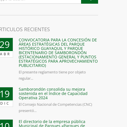
RTICULOS RECIENTES
n
ión
CONVOCATORIA PARA LA CONCESIÓN DE
29
ÁREAS ESTRATÉGICAS DEL PARQUE
HISTÓRICO GUAYAQUIL Y PARQUE
BICENTENARIO DE SAMBORONDÓN
ABR
(ESTACIONAMIENTO GENERAL Y PUNTOS
ESTRATÉGICOS PARA APROVECHAMIENTO
PUBLICITARIO)
El presente reglamento tiene por objeto
regular...
Samborondón consolida su mejora
19
sostenida en el Índice de Capacidad
Operativa 2024
DIC
El Consejo Nacional de Competencias (CNC)
presentó...
El directorio de la empresa pública
10
Municipal de Parques «Parques de