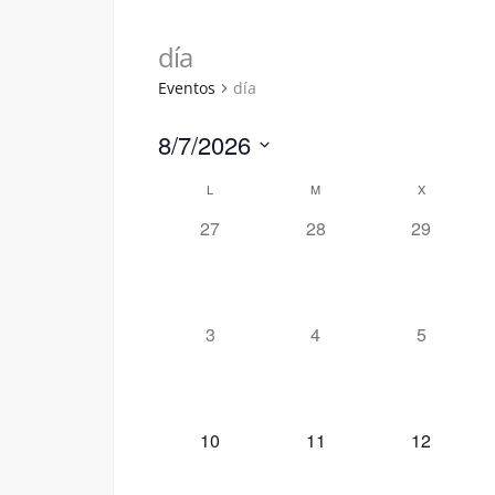
día
Eventos
día
8/7/2026
Seleccionar
Calendario
L
M
X
fecha.
de
0
0
0
27
28
29
eventos,
eventos,
eventos,
Eventos
0
0
0
3
4
5
eventos,
eventos,
eventos,
0
0
0
10
11
12
eventos,
eventos,
eventos,