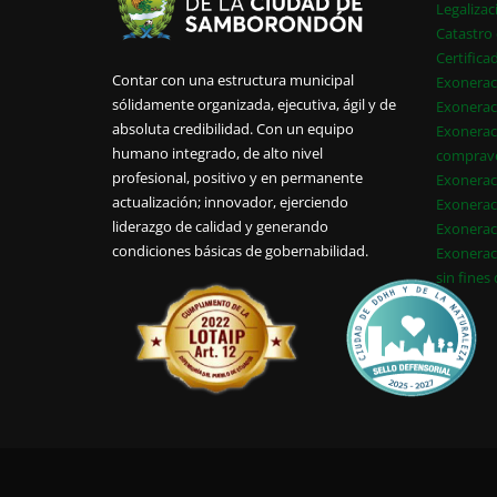
Legalizac
Catastro 
Certifica
Contar con una estructura municipal
Exonerac
sólidamente organizada, ejecutiva, ágil y de
Exonerac
absoluta credibilidad. Con un equipo
Exonerac
humano integrado, de alto nivel
comprav
profesional, positivo y en permanente
Exonerac
actualización; innovador, ejerciendo
Exonerac
liderazgo de calidad y generando
Exonerac
condiciones básicas de gobernabilidad.
Exonerac
sin fines