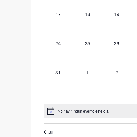
0
0
0
17
18
19
eventos,
eventos,
eventos,
0
0
0
24
25
26
eventos,
eventos,
eventos,
0
0
0
31
1
2
eventos,
eventos,
eventos,
No hay ningún evento este día.
Jul