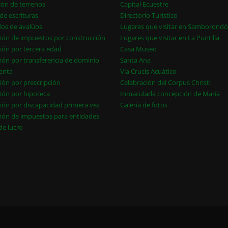
ión de terrenos
Capital Ecuestre
de escrituras
Directorio Turístico
dos de avalúos
Lugares que visitar en Samborond
ión de impuestos por construcción
Lugares que visitar en La Puntilla
ión por tercera edad
Casa Museo
ión por transferencia de dominio
Santa Ana
enta
Vía Crucis Acuático
ión por prescripción
Celebración del Corpus Christi
ión por hipoteca
Inmaculada concepción de María
ión por discapacidad primera vez
Galería de fotos
ión de impuestos para entidades
 de lucro