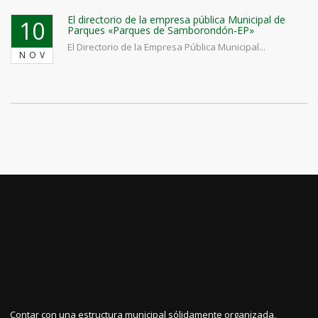
El directorio de la empresa pública Municipal de
10
Parques «Parques de Samborondón-EP»
El Directorio de la Empresa Pública Municipal...
NOV
Contar con una estructura municipal sólidamente organizada,